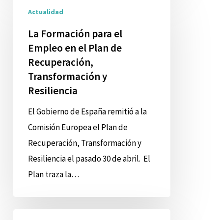
Actualidad
Formación
para
La Formación para el
el
Empleo en el Plan de
Empleo
Recuperación,
Transformación y
en
Resiliencia
el
Plan
El Gobierno de España remitió a la
de
Comisión Europea el Plan de
Recuperación,
Recuperación, Transformación y
Transformación
Resiliencia el pasado 30 de abril. El
y
Plan traza la…
Resiliencia
Boletín