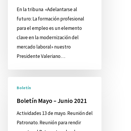
de
En la tribuna «Adelantarse al
nuestro
futuro: La formación profesional
Presidente
para el empleo es un elemento
Valeriano
clave en la modernización del
Gómez
mercado laboral» nuestro
Presidente Valeriano…
Boletín
Boletín
Mayo
–
Boletín Mayo – Junio 2021
Junio
Actividades 13 de mayo. Reunión del
2021
Patronato. Reunión para rendir