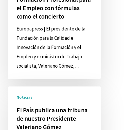
el Empleo con fórmulas
para
Formación
como el concierto
la
Profesional
Formación
Europapress | El presidente de la
Profesional
Fundación para la Calidad e
para
Innovación de la Formación y el
el
Empleo y exministro de Trabajo
Empleo
socialista, Valeriano Gómez,…
con
fórmulas
El
como
Noticias
País
el
publica
El País publica una tribuna
concierto
de nuestro Presidente
una
Valeriano Gómez
tribuna