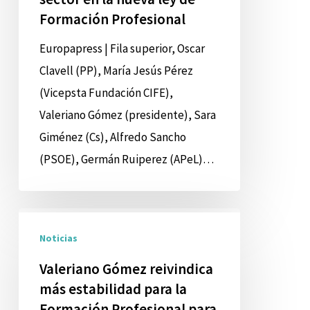
Formación Profesional
de
un
Europapress | Fila superior, Oscar
modelo
Clavell (PP), María Jesús Pérez
de
(Vicepsta Fundación CIFE),
financiación
Valeriano Gómez (presidente), Sara
estable
Giménez (Cs), Alfredo Sancho
para
(PSOE), Germán Ruiperez (APeL)…
el
sector
Valeriano
en
Noticias
Gómez
la
reivindica
nueva
Valeriano Gómez reivindica
más
ley
más estabilidad para la
estabilidad
Formación Profesional para
de