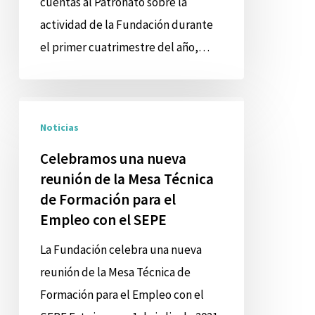
cuentas al Patronato sobre la
actividad de la Fundación durante
el primer cuatrimestre del año,…
Celebramos
Noticias
una
nueva
Celebramos una nueva
reunión
reunión de la Mesa Técnica
de
de Formación para el
Empleo con el SEPE
la
Mesa
La Fundación celebra una nueva
Técnica
reunión de la Mesa Técnica de
de
Formación para el Empleo con el
Formación