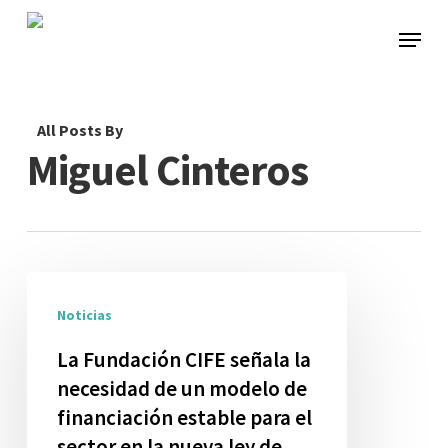
Skip
Menu
to
main
content
All Posts By
Miguel Cinteros
La
Noticias
Fundación
CIFE
La Fundación CIFE señala la
señala
necesidad de un modelo de
la
financiación estable para el
sector en la nueva ley de
necesidad