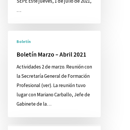
SEPE Este jueves, 1 de julio de 2021,
para
…
el
Empleo
con
Boletín
Boletín
el
Marzo
SEPE
–
Boletín Marzo – Abril 2021
Abril
Actividades 2 de marzo. Reunión con
2021
la Secretaría General de Formación
Profesional (ver). La reunión tuvo
lugar con Mariano Carballo, Jefe de
Gabinete de la…
La