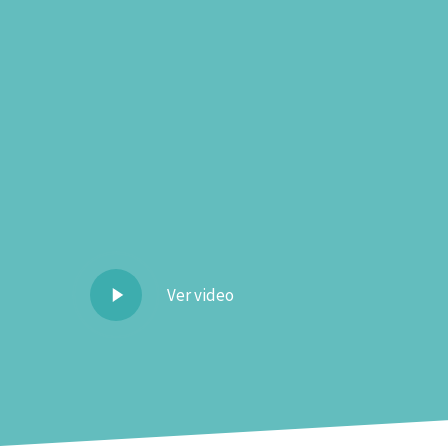
Trabajamos por un sistema de formaci
empleo que contribuya a la empleabilid
competividad y la creación de riqueza.
Play
Ver video
Video