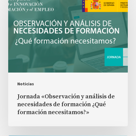
entre
«Observación
formación
y
y
análisis
necesidades
de
reales
necesidades
del
de
mercado
formación
¿Qué
formación
Noticias
necesitamos?»
Jornada «Observación y análisis de
necesidades de formación ¿Qué
formación necesitamos?»