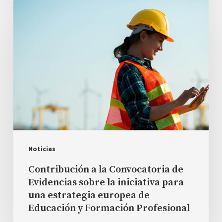
Contribución
a
la
Convocatoria
de
Evidencias
sobre
la
iniciativa
para
Noticias
una
Contribución a la Convocatoria de
estrategia
Evidencias sobre la iniciativa para
una estrategia europea de
europea
Educación y Formación Profesional
de