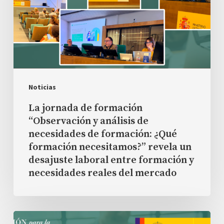
“Observación
y
análisis
de
necesidades
de
Noticias
formación:
La jornada de formación
¿Qué
“Observación y análisis de
necesidades de formación: ¿Qué
formación
formación necesitamos?” revela un
necesitamos?”
desajuste laboral entre formación y
revela
necesidades reales del mercado
un
desajuste
laboral
Jornada