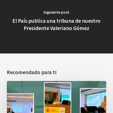
Siguiente post
El País publica una tribuna de nuestro
Presidente Valeriano Gómez
Recomendado para ti
La
jornada
de
formación