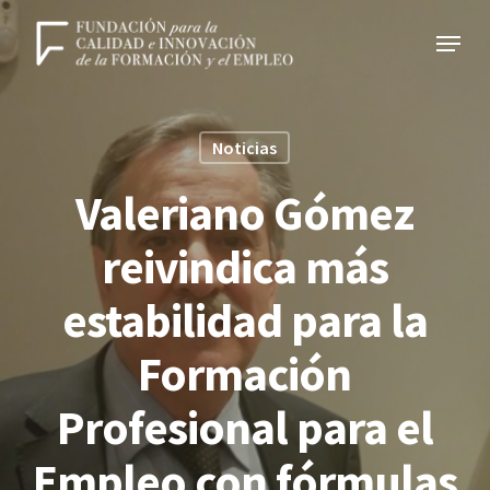
Skip
Menu
to
Close
main
Menu
content
Noticias
Valeriano Gómez
reivindica más
estabilidad para la
Formación
Profesional para el
Empleo con fórmulas