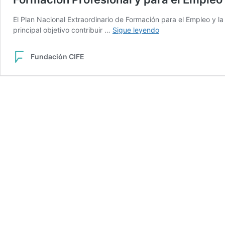
El Plan Nacional Extraordinario de Formación para el Empleo y l
Formación
principal objetivo contribuir …
Sigue leyendo
Profesional
y
Fundación CIFE
para
el
Empleo
en
España
2022